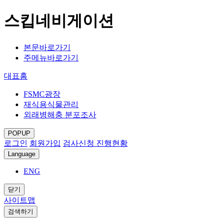
스킵네비게이션
본문바로가기
주메뉴바로가기
대표홈
FSMC광장
재식용식물관리
외래병해충 분포조사
POPUP
로그인
회원가입
검사신청 진행현황
Language
ENG
닫기
사이트맵
검색하기