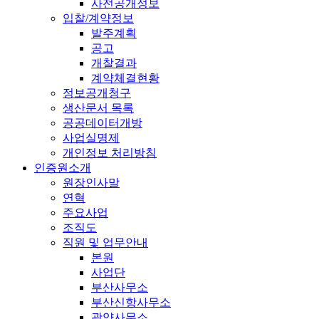
사전공개정보
입찰/계약정보
발주계획
공고
개찰결과
계약체결현황
정보공개청구
생산문서 목록
공공데이터개방
사업실명제
개인정보 처리방침
인증원소개
원장인사말
연혁
주요사업
조직도
직원 및 업무안내
본원
사업단
부산사무소
부산신항사무소
광양사무소