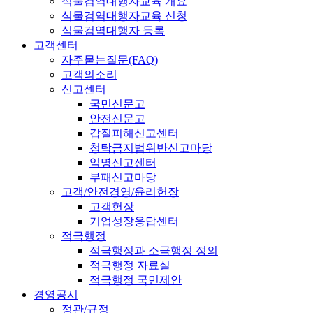
식물검역대행자교육 개요
식물검역대행자교육 신청
식물검역대행자 등록
고객센터
자주묻는질문(FAQ)
고객의소리
신고센터
국민신문고
안전신문고
갑질피해신고센터
청탁금지법위반신고마당
익명신고센터
부패신고마당
고객/안전경영/윤리헌장
고객헌장
기업성장응답센터
적극행정
적극행정과 소극행정 정의
적극행정 자료실
적극행정 국민제안
경영공시
정관/규정