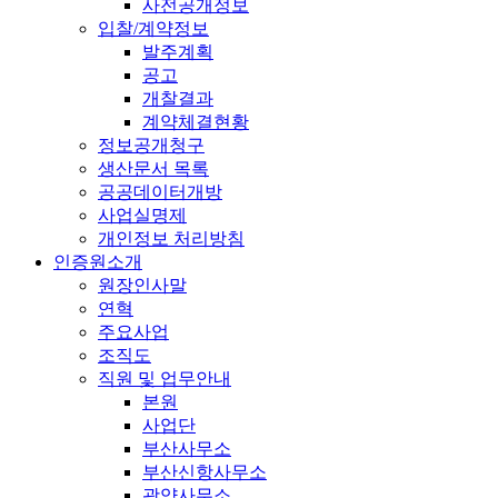
사전공개정보
입찰/계약정보
발주계획
공고
개찰결과
계약체결현황
정보공개청구
생산문서 목록
공공데이터개방
사업실명제
개인정보 처리방침
인증원소개
원장인사말
연혁
주요사업
조직도
직원 및 업무안내
본원
사업단
부산사무소
부산신항사무소
광양사무소