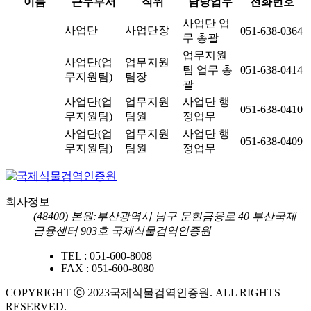
이름
근무부서
직위
담당업무
전화번호
사업단 업
사업단
사업단장
051-638-0364
무 총괄
업무지원
사업단(업
업무지원
팀 업무 총
051-638-0414
무지원팀)
팀장
괄
사업단(업
업무지원
사업단 행
051-638-0410
무지원팀)
팀원
정업무
사업단(업
업무지원
사업단 행
051-638-0409
무지원팀)
팀원
정업무
회사정보
(48400) 본원:부산광역시 남구 문현금융로 40 부산국제
금융센터 903호 국제식물검역인증원
TEL :
051-600-8008
FAX :
051-600-8080
COPYRIGHT ⓒ 2023국제식물검역인증원. ALL RIGHTS
RESERVED.