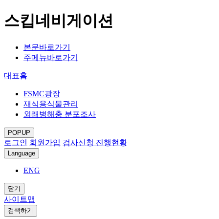
스킵네비게이션
본문바로가기
주메뉴바로가기
대표홈
FSMC광장
재식용식물관리
외래병해충 분포조사
POPUP
로그인
회원가입
검사신청 진행현황
Language
ENG
닫기
사이트맵
검색하기