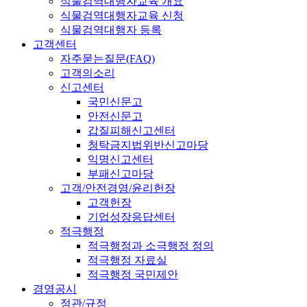
식물검역대행자교육 개요
식물검역대행자교육 신청
식물검역대행자 등록
고객센터
자주묻는질문(FAQ)
고객의소리
신고센터
국민신문고
안전신문고
갑질피해신고센터
청탁금지법위반신고마당
익명신고센터
부패신고마당
고객/안전경영/윤리헌장
고객헌장
기업성장응답센터
적극행정
적극행정과 소극행정 정의
적극행정 자료실
적극행정 국민제안
경영공시
정관/규정