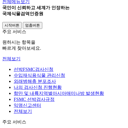
전체메뉴보기
국민이 신뢰하고 세계가 인정하는
국민이 신뢰하고 세계가 인정하는
국민이 신뢰하고 세계가 인정하는
국제식물검역인증원
국제식물검역인증원
국제식물검역인증원
시작버튼
멈춤버튼
주요 서비스
원하시는 항목을
빠르게 찾아보세요.
전체보기
선박FSMC검사신청
수입재식용식물 관리신청
외래병해충 분포조사
나의 검사신청 진행현황
항만 및 내륙지역별
아시아매미나방 발생현황
FSMC 선박검사규정
익명신고센터
전체보기
주요 서비스