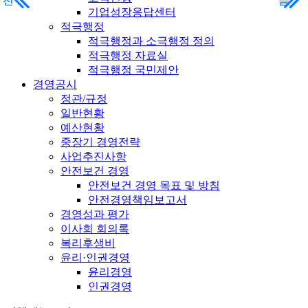
전
전
음
음
기업성장응답센터
적극행정
적극행정과 소극행정 정의
적극행정 자료실
적극행정 국민제안
경영공시
정관/규정
일반현황
예산현황
중장기 경영전략
사업추진사항
안전보건 경영
안전보건 경영 목표 및 방침
안전경영책임보고서
경영성과 평가
이사회 회의록
복리후생비
윤리·인권경영
윤리경영
인권경영