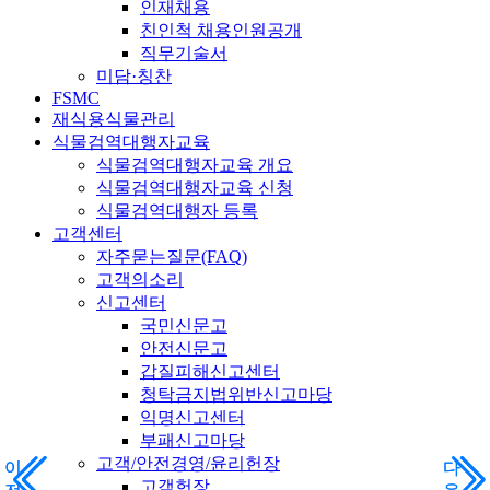
인재채용
친인척 채용인원공개
직무기술서
미담·칭찬
FSMC
재식용식물관리
식물검역대행자교육
식물검역대행자교육 개요
식물검역대행자교육 신청
식물검역대행자 등록
고객센터
자주묻는질문(FAQ)
고객의소리
신고센터
국민신문고
안전신문고
갑질피해신고센터
청탁금지법위반신고마당
익명신고센터
부패신고마당
고객/안전경영/윤리헌장
이
이
다
다
고객헌장