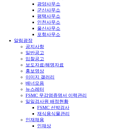
광양사무소
군산사무소
평택사무소
인천사무소
울산사무소
포항사무소
알림광장
공지사항
일반공고
입찰공고
보도자료/해명자료
홍보영상
이미지 갤러리
배너모음
뉴스레터
FSMC 무감염증명서 이력관리
일일검사원 배정현황
FSMC 선박검사
재식용식물관리
인재채용
인재상