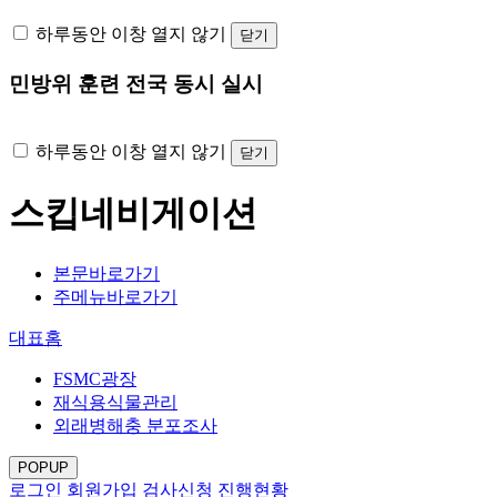
하루동안 이창 열지 않기
닫기
민방위 훈련 전국 동시 실시
하루동안 이창 열지 않기
닫기
스킵네비게이션
본문바로가기
주메뉴바로가기
대표홈
FSMC광장
재식용식물관리
외래병해충 분포조사
POPUP
로그인
회원가입
검사신청 진행현황