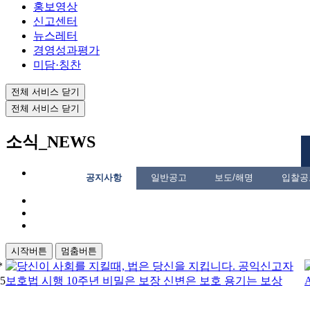
홍보영상
신고센터
뉴스레터
경영성과평가
미담·칭찬
전체 서비스 닫기
전체 서비스 닫기
소식
_NEWS
공지사항
일반공고
보도/해명
입찰공
시작버튼
멈춤버튼