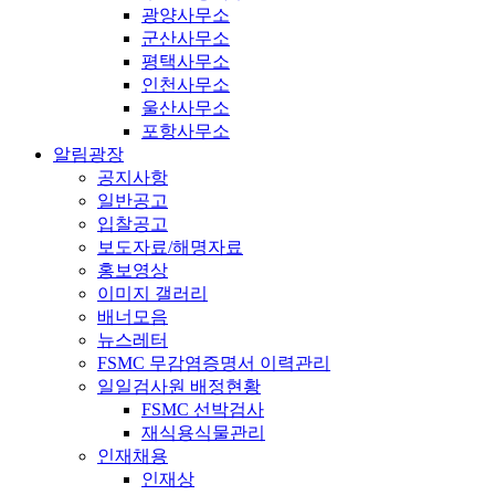
광양사무소
군산사무소
평택사무소
인천사무소
울산사무소
포항사무소
알림광장
공지사항
일반공고
입찰공고
보도자료/해명자료
홍보영상
이미지 갤러리
배너모음
뉴스레터
FSMC 무감염증명서 이력관리
일일검사원 배정현황
FSMC 선박검사
재식용식물관리
인재채용
인재상