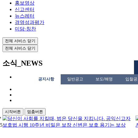
홍보영상
신고센터
뉴스레터
경영성과평가
미담·칭찬
전체 서비스 닫기
전체 서비스 닫기
소식
_NEWS
공지사항
일반공고
보도/해명
입찰공
시작버튼
멈춤버튼