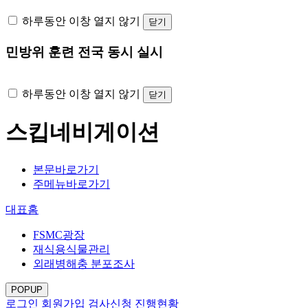
하루동안 이창 열지 않기
닫기
민방위 훈련 전국 동시 실시
하루동안 이창 열지 않기
닫기
스킵네비게이션
본문바로가기
주메뉴바로가기
대표홈
FSMC광장
재식용식물관리
외래병해충 분포조사
POPUP
로그인
회원가입
검사신청 진행현황