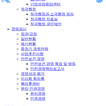
전
전
음
음
기업성장응답센터
적극행정
적극행정과 소극행정 정의
적극행정 자료실
적극행정 국민제안
경영공시
정관/규정
일반현황
예산현황
중장기 경영전략
사업추진사항
안전보건 경영
안전보건 경영 목표 및 방침
안전경영책임보고서
경영성과 평가
이사회 회의록
복리후생비
윤리·인권경영
윤리경영
인권경영