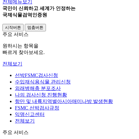
전체메뉴보기
국민이 신뢰하고 세계가 인정하는
국민이 신뢰하고 세계가 인정하는
국민이 신뢰하고 세계가 인정하는
국민이 신뢰하고 세계가 인정하는
국제식물검역인증원
국제식물검역인증원
국제식물검역인증원
국제식물검역인증원
시작버튼
멈춤버튼
주요 서비스
원하시는 항목을
빠르게 찾아보세요.
전체보기
선박FSMC검사신청
수입재식용식물 관리신청
외래병해충 분포조사
나의 검사신청 진행현황
항만 및 내륙지역별
아시아매미나방 발생현황
FSMC 선박검사규정
익명신고센터
전체보기
주요 서비스