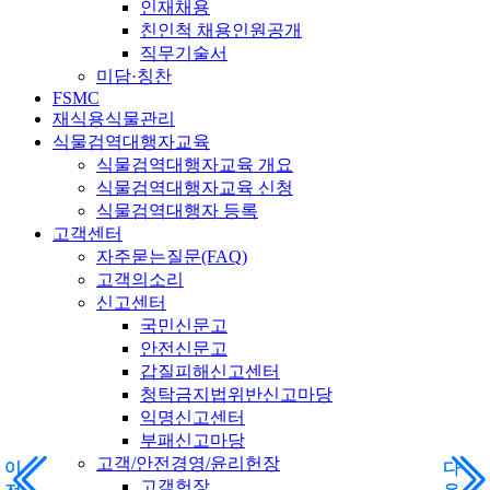
인재채용
친인척 채용인원공개
직무기술서
미담·칭찬
FSMC
재식용식물관리
식물검역대행자교육
식물검역대행자교육 개요
식물검역대행자교육 신청
식물검역대행자 등록
고객센터
자주묻는질문(FAQ)
고객의소리
신고센터
국민신문고
안전신문고
갑질피해신고센터
청탁금지법위반신고마당
익명신고센터
부패신고마당
고객/안전경영/윤리헌장
이
이
다
다
고객헌장